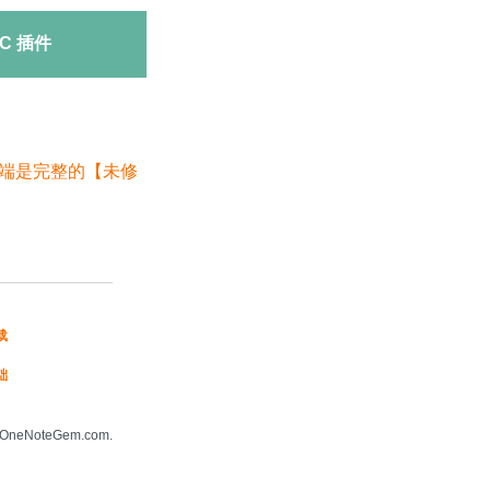
C 插件
网页端是完整的【未修
载
础
手机版网站
neNoteGem.com.