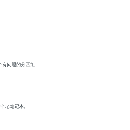
个有问题的分区组
关闭这个老笔记本。
OneNoteGem