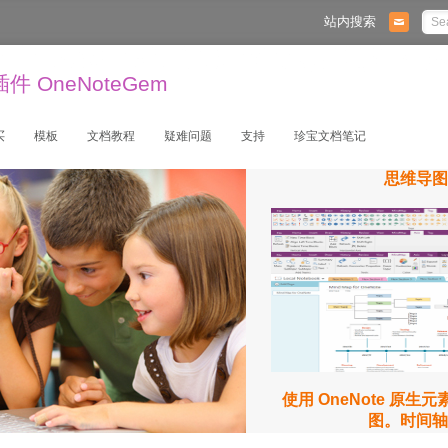
站内搜索
 OneNoteGem
买
模板
文档教程
疑难问题
支持
珍宝文档笔记
思维导图
使用 OneNote 原生
图。时间轴