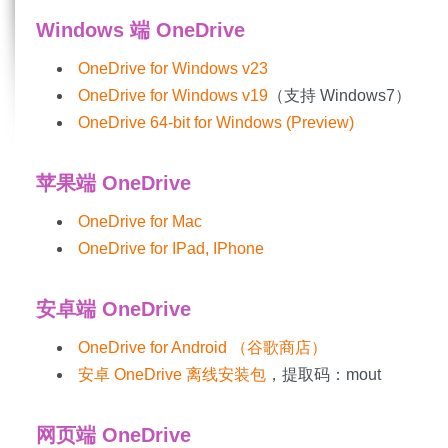
Windows 端 OneDrive
OneDrive for Windows v23
OneDrive for Windows v19
（支持 Windows7）
OneDrive 64-bit for Windows (Preview)
苹果端 OneDrive
OneDrive for Mac
OneDrive for IPad, IPhone
安卓端 OneDrive
OneDrive for Android （谷歌商店）
安卓 OneDrive 离线安装包
，提取码：mout
网页端 OneDrive